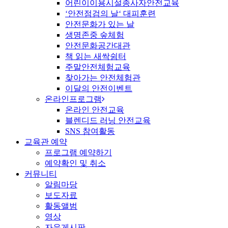
어린이이용시설종사자안전교육
‘안전점검의 날‘ 대피훈련
안전문화가 있는 날
생명존중 숲체험
안전문화공간대관
책 읽는 새싹쉼터
주말안전체험교육
찾아가는 안전체험관
이달의 안전이벤트
온라인프로그램
온라인 안전교육
블렌디드 러닝 안전교육
SNS 참여활동
교육관 예약
프로그램 예약하기
예약확인 및 취소
커뮤니티
알림마당
보도자료
활동앨범
영상
자유게시판