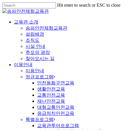
Hit enter to search or ESC to close
교육관 소개
송파안전체험교육관
설립배경
조직도
시설 안내
추모의 광장
찾아오시는 길
이용안내
이용안내
정규프로그램
안전동화구연교육
생활안전교육
교통안전교육
재난안전교육
대형교통안전교육
응급처치안전교육
특별프로그램
교육관투어프로그램