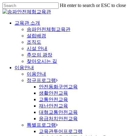
Hit enter to search or ESC to close
교육관 소개
송파안전체험교육관
설립배경
조직도
시설 안내
추모의 광장
찾아오시는 길
이용안내
이용안내
정규프로그램
안전동화구연교육
생활안전교육
교통안전교육
재난안전교육
대형교통안전교육
응급처치안전교육
특별프로그램
교육관투어프로그램