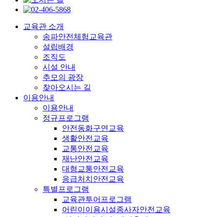
교육관 소개
송파안전체험교육관
설립배경
조직도
시설 안내
추모의 광장
찾아오시는 길
이용안내
이용안내
정규프로그램
안전동화구연교육
생활안전교육
교통안전교육
재난안전교육
대형교통안전교육
응급처치안전교육
특별프로그램
교육관투어프로그램
어린이이용시설종사자안전교육