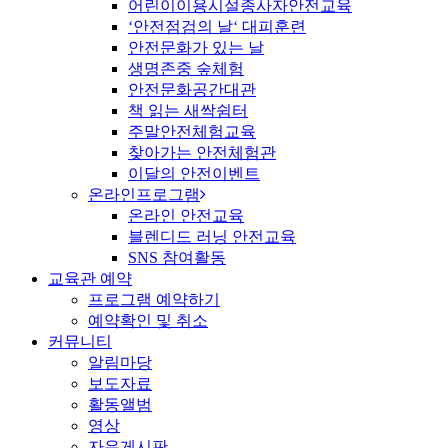
어린이이용시설종사자안전교육
‘안전점검의 날‘ 대피훈련
안전문화가 있는 날
생명존중 숲체험
안전문화공간대관
책 읽는 새싹쉼터
주말안전체험교육
찾아가는 안전체험관
이달의 안전이벤트
온라인프로그램
온라인 안전교육
블렌디드 러닝 안전교육
SNS 참여활동
교육관 예약
프로그램 예약하기
예약확인 및 취소
커뮤니티
알림마당
보도자료
활동앨범
영상
자유게시판