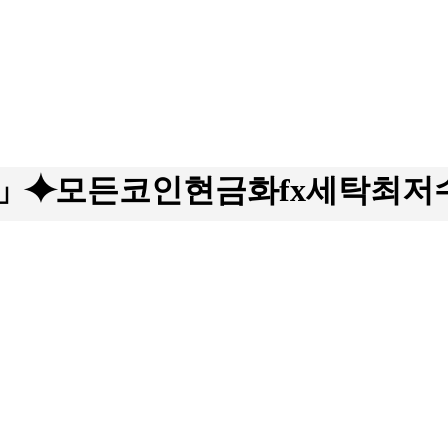
24」⯌모든코인현금화fx세탁최저