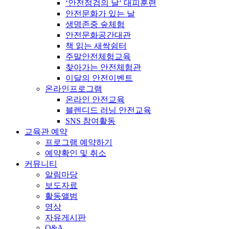
‘안전점검의 날‘ 대피훈련
안전문화가 있는 날
생명존중 숲체험
안전문화공간대관
책 읽는 새싹쉼터
주말안전체험교육
찾아가는 안전체험관
이달의 안전이벤트
온라인프로그램
온라인 안전교육
블렌디드 러닝 안전교육
SNS 참여활동
교육관 예약
프로그램 예약하기
예약확인 및 취소
커뮤니티
알림마당
보도자료
활동앨범
영상
자유게시판
Q&A