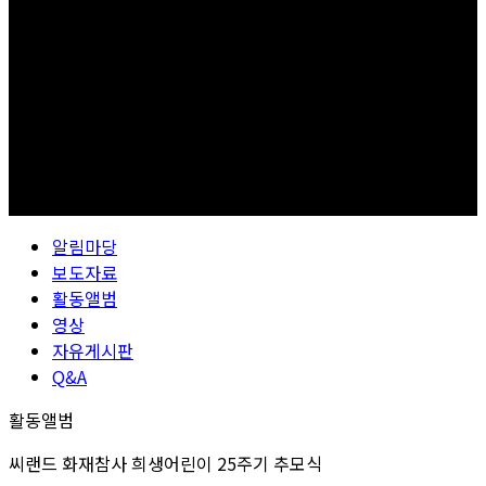
알림마당
보도자료
활동앨범
영상
자유게시판
Q&A
활동앨범
씨랜드 화재참사 희생어린이 25주기 추모식