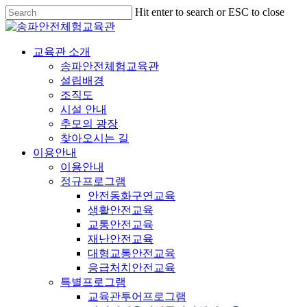
Hit enter to search or ESC to close
교육관 소개
송파안전체험교육관
설립배경
조직도
시설 안내
추모의 광장
찾아오시는 길
이용안내
이용안내
정규프로그램
안전동화구연교육
생활안전교육
교통안전교육
재난안전교육
대형교통안전교육
응급처치안전교육
특별프로그램
교육관투어프로그램