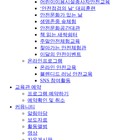
어린이이용시설종사자안전교육
‘안전점검의 날‘ 대피훈련
안전문화가 있는 날
생명존중 숲체험
안전문화공간대관
책 읽는 새싹쉼터
주말안전체험교육
찾아가는 안전체험관
이달의 안전이벤트
온라인프로그램
온라인 안전교육
블렌디드 러닝 안전교육
SNS 참여활동
교육관 예약
프로그램 예약하기
예약확인 및 취소
커뮤니티
알림마당
보도자료
활동앨범
영상
자유게시판