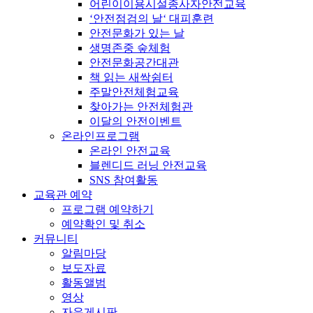
어린이이용시설종사자안전교육
‘안전점검의 날‘ 대피훈련
안전문화가 있는 날
생명존중 숲체험
안전문화공간대관
책 읽는 새싹쉼터
주말안전체험교육
찾아가는 안전체험관
이달의 안전이벤트
온라인프로그램
온라인 안전교육
블렌디드 러닝 안전교육
SNS 참여활동
교육관 예약
프로그램 예약하기
예약확인 및 취소
커뮤니티
알림마당
보도자료
활동앨범
영상
자유게시판