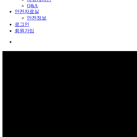
Q&A
안전자료실
안전정보
로그인
회원가입
커뮤니티
보고 듣고 느끼고 체험하며 스스로 안전을 배웁니다.