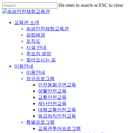
Hit enter to search or ESC to close
교육관 소개
송파안전체험교육관
설립배경
조직도
시설 안내
추모의 광장
찾아오시는 길
이용안내
이용안내
정규프로그램
안전동화구연교육
생활안전교육
교통안전교육
재난안전교육
대형교통안전교육
응급처치안전교육
특별프로그램
교육관투어프로그램