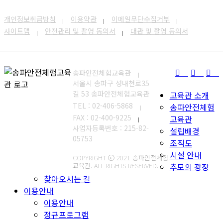
개인정보취급방침
이용약관
이메일무단수집거부
사이트맵
안전관리 및 촬영 동의서
대관 및 촬영 동의서
송파안전체험교육관
서울시 송파구 성내천로35
길 53 송파안전체험교육관
교육관 소개
TEL : 02-406-5868
송파안전체험
FAX : 02-400-9225
교육관
사업자등록번호 : 215-82-
설립배경
05753
조직도
시설 안내
COPYRIGHT ⓒ 2021 송파안전체험
교육관. ALL RIGHTS RESERVED.
추모의 광장
찾아오시는 길
이용안내
이용안내
정규프로그램