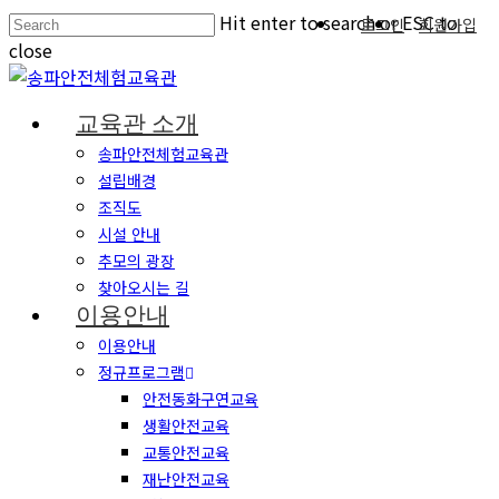
Hit enter to search or ESC to
로그인
회원가입
close
교육관 소개
송파안전체험교육관
설립배경
조직도
시설 안내
추모의 광장
찾아오시는 길
이용안내
이용안내
정규프로그램
안전동화구연교육
생활안전교육
교통안전교육
재난안전교육