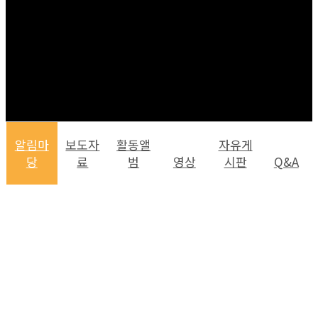
알림마
보도자
활동앨
자유게
당
료
범
영상
시판
Q&A