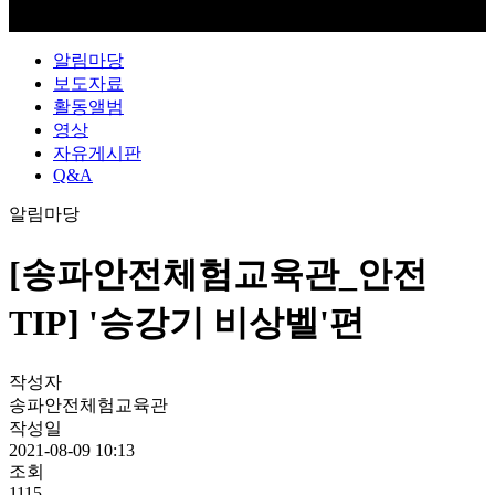
알림마당
보도자료
활동앨범
영상
자유게시판
Q&A
알림마당
[송파안전체험교육관_안전
TIP] '승강기 비상벨'편
작성자
송파안전체험교육관
작성일
2021-08-09 10:13
조회
1115