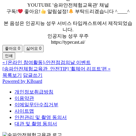
YOUTUBE '송파안전체험교육관' 채널
구독!
좋아요!
알림설정!
부탁드리겠습니다 ^____^
본 음성은 인공지능 성우 서비스 타입캐스트에서 제작되었습
니다.
인공지능 성우 우주
https://typecast.ai/
좋아요
0
싫어요
0
인쇄
«
[온라인 참여활동]-안전점검의날 이벤트
[송파안전체험교육관_안전TIP] '휠체어 리프트'편
»
목록보기
답글쓰기
Powered by KBoard
개인정보취급방침
이용약관
이메일무단수집거부
사이트맵
안전관리 및 촬영 동의서
대관 및 촬영 동의서