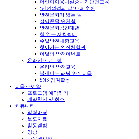
어린이이용시설종사자안전교육
‘안전점검의 날‘ 대피훈련
안전문화가 있는 날
생명존중 숲체험
안전문화공간대관
책 읽는 새싹쉼터
주말안전체험교육
찾아가는 안전체험관
이달의 안전이벤트
온라인프로그램
온라인 안전교육
블렌디드 러닝 안전교육
SNS 참여활동
교육관 예약
프로그램 예약하기
예약확인 및 취소
커뮤니티
알림마당
보도자료
활동앨범
영상
자유게시판