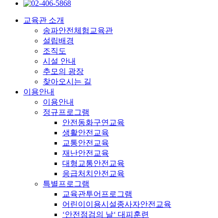
교육관 소개
송파안전체험교육관
설립배경
조직도
시설 안내
추모의 광장
찾아오시는 길
이용안내
이용안내
정규프로그램
안전동화구연교육
생활안전교육
교통안전교육
재난안전교육
대형교통안전교육
응급처치안전교육
특별프로그램
교육관투어프로그램
어린이이용시설종사자안전교육
‘안전점검의 날‘ 대피훈련