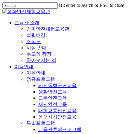
Hit enter to search or ESC to close
교육관 소개
송파안전체험교육관
설립배경
조직도
시설 안내
추모의 광장
찾아오시는 길
이용안내
이용안내
정규프로그램
안전동화구연교육
생활안전교육
교통안전교육
재난안전교육
대형교통안전교육
응급처치안전교육
특별프로그램
교육관투어프로그램