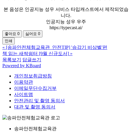
본 음성은 인공지능 성우 서비스 타입캐스트에서 제작되었습
니다.
인공지능 성우 우주
https://typecast.ai/
좋아요
0
싫어요
0
인쇄
«
[송파안전체험교육관_안전TIP] '승강기 비상벨'편
책 읽는 새싹쉼터 [9월 신규도서]
»
목록보기
답글쓰기
Powered by KBoard
개인정보취급방침
이용약관
이메일무단수집거부
사이트맵
안전관리 및 촬영 동의서
대관 및 촬영 동의서
송파안전체험교육관