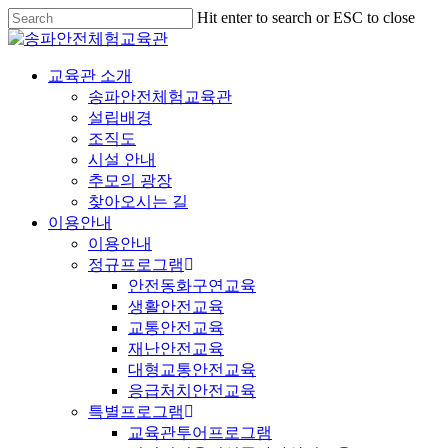
Hit enter to search or ESC to close
교육관 소개
송파안전체험교육관
설립배경
조직도
시설 안내
추모의 광장
찾아오시는 길
이용안내
이용안내
정규프로그램
안전동화구연교육
생활안전교육
교통안전교육
재난안전교육
대형교통안전교육
응급처치안전교육
특별프로그램
교육관투어프로그램