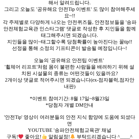
해서 알려드립니다.
그리고 오늘도 '공유해요 안전Tip 이벤트' 도 많이 참여해주세
요~!!
각 주제별로 다양하게 나오는 안전퀴즈들, 안전정보들을 '송파
안전체험교육관 인스타그램' 댓글로 작성한 후 지인들을 함께
태그해주시면 되겠습니다.
지인들을 많이~태그할수록 당첨확률이 높아진다는 꿀tip!!
선정을 통해 소정의 기프티콘이 발송될 예정입니다~!
오늘의 '공유해요 안전팁 이벤트'
'휠체어 리프트'처럼 몸이 불편한 사람들을 배려하기 위해 설
치된 시설물의 종류는 어떤것들이 있을까요?
2개이상 댓글로 적어주시면 되겠습니다(ex-점자블럭,점자안
내판)
*이벤트 참여기간: 8월 17일~8월23일
*당첨자 개별 DM안내
'안전Tip' 영상이 여러분들의 안전 지식 함양에 도움에 되셨다
면
YOUTUBE '송파안전체험교육관' 채널
구독!
좋아요!
알림설정!
부탁드리겠습니다 ^____^