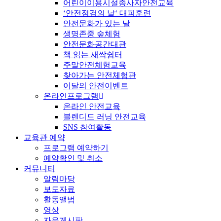
어린이이용시설종사자안전교육
‘안전점검의 날‘ 대피훈련
안전문화가 있는 날
생명존중 숲체험
안전문화공간대관
책 읽는 새싹쉼터
주말안전체험교육
찾아가는 안전체험관
이달의 안전이벤트
온라인프로그램
온라인 안전교육
블렌디드 러닝 안전교육
SNS 참여활동
교육관 예약
프로그램 예약하기
예약확인 및 취소
커뮤니티
알림마당
보도자료
활동앨범
영상
자유게시판