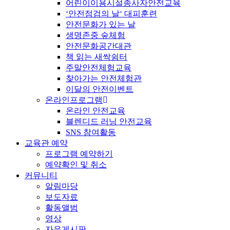
어린이이용시설종사자안전교육
‘안전점검의 날‘ 대피훈련
안전문화가 있는 날
생명존중 숲체험
안전문화공간대관
책 읽는 새싹쉼터
주말안전체험교육
찾아가는 안전체험관
이달의 안전이벤트
온라인프로그램
온라인 안전교육
블렌디드 러닝 안전교육
SNS 참여활동
교육관 예약
프로그램 예약하기
예약확인 및 취소
커뮤니티
알림마당
보도자료
활동앨범
영상
자유게시판