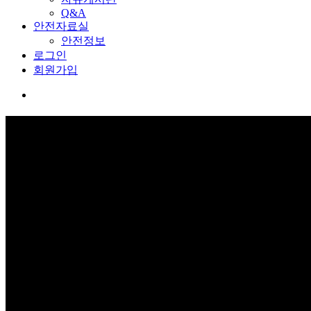
Q&A
안전자료실
안전정보
로그인
회원가입
커뮤니티
보고 듣고 느끼고 체험하며 스스로 안전을 배웁니다.