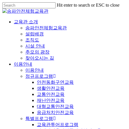
Hit enter to search or ESC to close
교육관 소개
송파안전체험교육관
설립배경
조직도
시설 안내
추모의 광장
찾아오시는 길
이용안내
이용안내
정규프로그램
안전동화구연교육
생활안전교육
교통안전교육
재난안전교육
대형교통안전교육
응급처치안전교육
특별프로그램
교육관투어프로그램