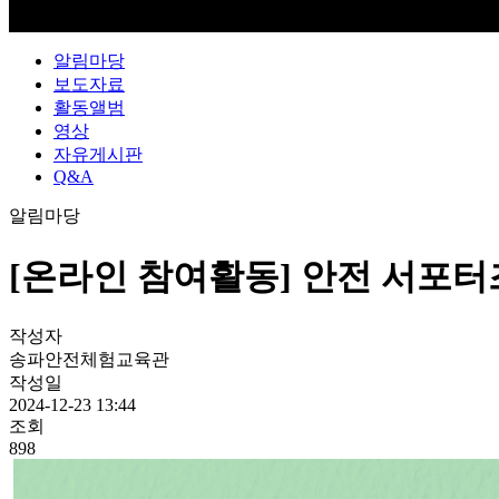
알림마당
보도자료
활동앨범
영상
자유게시판
Q&A
알림마당
[온라인 참여활동] 안전 서포터
작성자
송파안전체험교육관
작성일
2024-12-23 13:44
조회
898