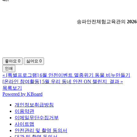
송파안전체험교육관의
20
좋아요
0
싫어요
0
인쇄
«
[특별프로그램] 6월 안전이벤트 멸종위기 동물 비누만들기
[온라인 참여활동] 5월 우리 동네 안전 ON 챌린지_결과
»
목록보기
Powered by KBoard
개인정보취급방침
이용약관
이메일무단수집거부
사이트맵
안전관리 및 촬영 동의서
대관 및 촬영 동의서