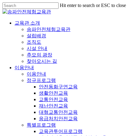
Hit enter to search or ESC to close
교육관 소개
송파안전체험교육관
설립배경
조직도
시설 안내
추모의 광장
찾아오시는 길
이용안내
이용안내
정규프로그램
안전동화구연교육
생활안전교육
교통안전교육
재난안전교육
대형교통안전교육
응급처치안전교육
특별프로그램
교육관투어프로그램