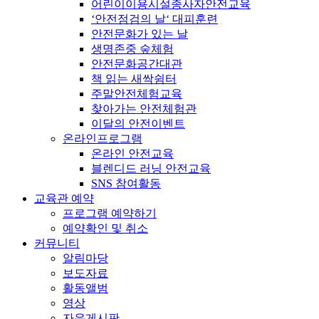
어린이이용시설종사자안전교육
‘안전점검의 날‘ 대피훈련
안전문화가 있는 날
생명존중 숲체험
안전문화공간대관
책 읽는 새싹쉼터
주말안전체험교육
찾아가는 안전체험관
이달의 안전이벤트
온라인프로그램
온라인 안전교육
블렌디드 러닝 안전교육
SNS 참여활동
교육관 예약
프로그램 예약하기
예약확인 및 취소
커뮤니티
알림마당
보도자료
활동앨범
영상
자유게시판