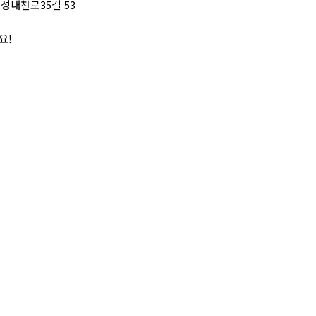
 성내천로35길 53
요!