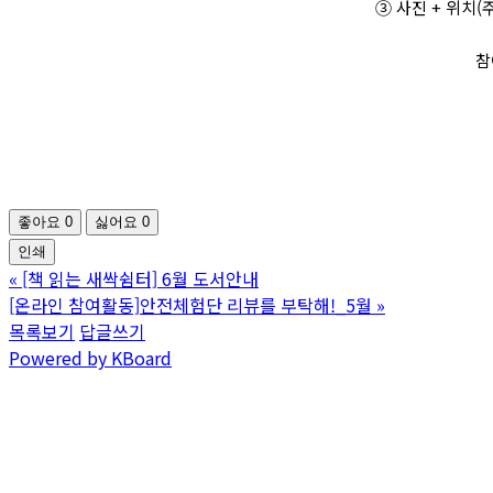
③ 사진 + 위치(
참
좋아요
0
싫어요
0
인쇄
«
[책 읽는 새싹쉼터] 6월 도서안내
[온라인 참여활동]안전체험단 리뷰를 부탁해!_5월
»
목록보기
답글쓰기
Powered by KBoard