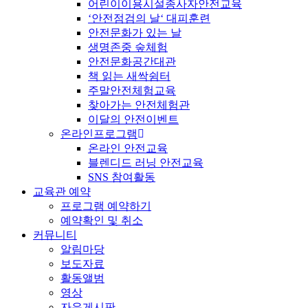
어린이이용시설종사자안전교육
‘안전점검의 날‘ 대피훈련
안전문화가 있는 날
생명존중 숲체험
안전문화공간대관
책 읽는 새싹쉼터
주말안전체험교육
찾아가는 안전체험관
이달의 안전이벤트
온라인프로그램
온라인 안전교육
블렌디드 러닝 안전교육
SNS 참여활동
교육관 예약
프로그램 예약하기
예약확인 및 취소
커뮤니티
알림마당
보도자료
활동앨범
영상
자유게시판