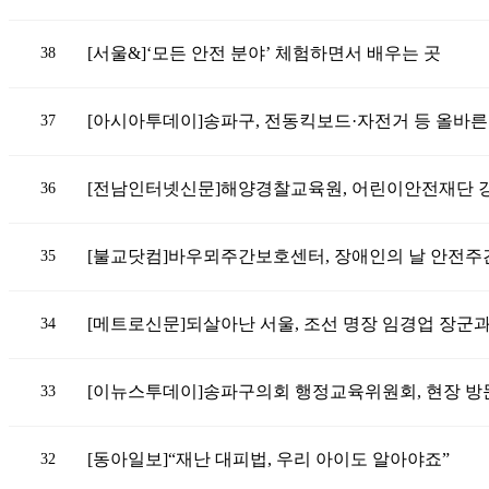
[서울&]‘모든 안전 분야’ 체험하면서 배우는 곳
38
[아시아투데이]송파구, 전동킥보드·자전거 등 올바른 
37
[전남인터넷신문]해양경찰교육원, 어린이안전재단 
36
[불교닷컴]바우뫼주간보호센터, 장애인의 날 안전주
35
[메트로신문]되살아난 서울, 조선 명장 임경업 장군과
34
[이뉴스투데이]송파구의회 행정교육위원회, 현장 방
33
[동아일보]“재난 대피법, 우리 아이도 알아야죠”
32