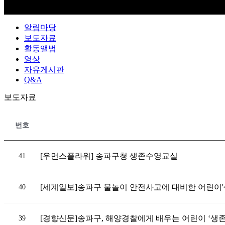
알림마당
보도자료
활동앨범
영상
자유게시판
Q&A
보도자료
번호
[우먼스플라워] 송파구청 생존수영교실
41
[세계일보]송파구 물놀이 안전사고에 대비한 어린이
40
[경향신문]송파구, 해양경찰에게 배우는 어린이 ‘생존
39