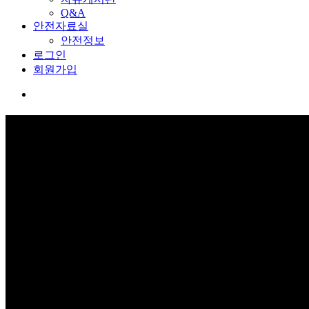
Q&A
안전자료실
안전정보
로그인
회원가입
커뮤니티
보고 듣고 느끼고 체험하며 스스로 안전을 배웁니다.