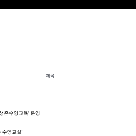
제목
'생존수영교육' 운영
 수영교실'