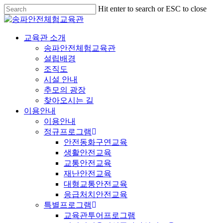
Hit enter to search or ESC to close
교육관 소개
송파안전체험교육관
설립배경
조직도
시설 안내
추모의 광장
찾아오시는 길
이용안내
이용안내
정규프로그램
안전동화구연교육
생활안전교육
교통안전교육
재난안전교육
대형교통안전교육
응급처치안전교육
특별프로그램
교육관투어프로그램