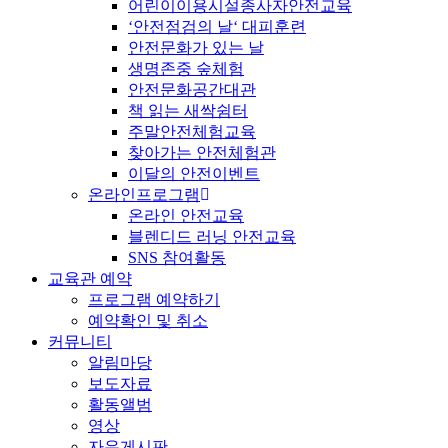
어린이이용시설종사자안전교육
‘안전점검의 날‘ 대피훈련
안전문화가 있는 날
생명존중 숲체험
안전문화공간대관
책 읽는 새싹쉼터
주말안전체험교육
찾아가는 안전체험관
이달의 안전이벤트
온라인프로그램
온라인 안전교육
블렌디드 러닝 안전교육
SNS 참여활동
교육관 예약
프로그램 예약하기
예약확인 및 취소
커뮤니티
알림마당
보도자료
활동앨범
영상
자유게시판