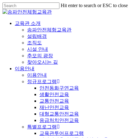
Hit enter to search or ESC to close
교육관 소개
송파안전체험교육관
설립배경
조직도
시설 안내
추모의 광장
찾아오시는 길
이용안내
이용안내
정규프로그램
안전동화구연교육
생활안전교육
교통안전교육
재난안전교육
대형교통안전교육
응급처치안전교육
특별프로그램
교육관투어프로그램