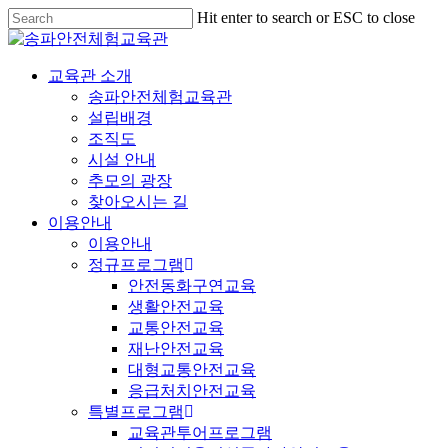
Hit enter to search or ESC to close
교육관 소개
송파안전체험교육관
설립배경
조직도
시설 안내
추모의 광장
찾아오시는 길
이용안내
이용안내
정규프로그램
안전동화구연교육
생활안전교육
교통안전교육
재난안전교육
대형교통안전교육
응급처치안전교육
특별프로그램
교육관투어프로그램