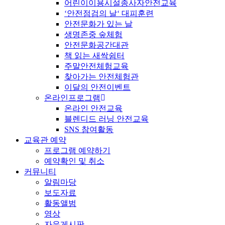
어린이이용시설종사자안전교육
‘안전점검의 날‘ 대피훈련
안전문화가 있는 날
생명존중 숲체험
안전문화공간대관
책 읽는 새싹쉼터
주말안전체험교육
찾아가는 안전체험관
이달의 안전이벤트
온라인프로그램
온라인 안전교육
블렌디드 러닝 안전교육
SNS 참여활동
교육관 예약
프로그램 예약하기
예약확인 및 취소
커뮤니티
알림마당
보도자료
활동앨범
영상
자유게시판