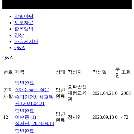
알림마당
보도자료
활동앨범
영상
자유게시판
Q&A
Q&A
추
번호
제목
상태
작성자
작성일
조회
천
답변완료
송파안전
⭐자주 묻는 질문
공지
답변
체험교육
2021.04.21
0
2068
사항
완료
송파안전체험교육
관
관
|
2021.04.21
답변완료
답변
12
이수증
(1)
장서연
2023.09.13
0
472
완료
장서연
|
2023.09.13
답변완료