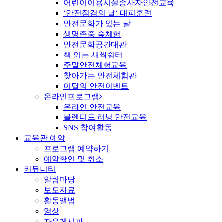
어린이이용시설종사자안전교육
‘안전점검의 날‘ 대피훈련
안전문화가 있는 날
생명존중 숲체험
안전문화공간대관
책 읽는 새싹쉼터
주말안전체험교육
찾아가는 안전체험관
이달의 안전이벤트
온라인프로그램
온라인 안전교육
블렌디드 러닝 안전교육
SNS 참여활동
교육관 예약
프로그램 예약하기
예약확인 및 취소
커뮤니티
알림마당
보도자료
활동앨범
영상
자유게시판