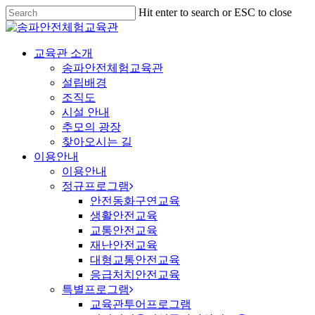
Hit enter to search or ESC to close
교육관 소개
송파안전체험교육관
설립배경
조직도
시설 안내
추모의 광장
찾아오시는 길
이용안내
이용안내
정규프로그램
안전동화구연교육
생활안전교육
교통안전교육
재난안전교육
대형교통안전교육
응급처치안전교육
특별프로그램
교육관투어프로그램