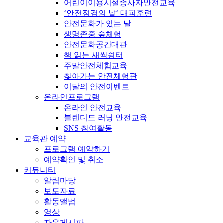
어린이이용시설종사자안전교육
‘안전점검의 날‘ 대피훈련
안전문화가 있는 날
생명존중 숲체험
안전문화공간대관
책 읽는 새싹쉼터
주말안전체험교육
찾아가는 안전체험관
이달의 안전이벤트
온라인프로그램
온라인 안전교육
블렌디드 러닝 안전교육
SNS 참여활동
교육관 예약
프로그램 예약하기
예약확인 및 취소
커뮤니티
알림마당
보도자료
활동앨범
영상
자유게시판