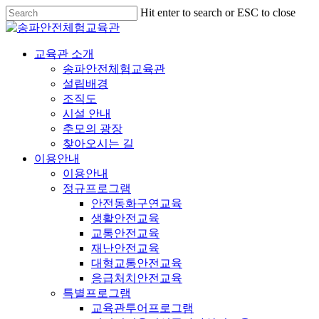
Hit enter to search or ESC to close
교육관 소개
송파안전체험교육관
설립배경
조직도
시설 안내
추모의 광장
찾아오시는 길
이용안내
이용안내
정규프로그램
안전동화구연교육
생활안전교육
교통안전교육
재난안전교육
대형교통안전교육
응급처치안전교육
특별프로그램
교육관투어프로그램