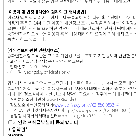
향후 그러한 필요가 생길 경우, 위탁대상자와 위탁업무 내용에 대해 고객님
[이용자 및 법정대리인의 권리와 그 행사방법]
이용자 및 법정 대리인은 언제든지 등록되어 있는 자신 혹은 당해 만 14세
이용자 혹은 만 14세 미만 아동의 개인정보 조회, 수정을 위해서는 “회원정
오류에 대한 정정을 요청하신 경우에는 정정을 완료하기 전까지 당해 개인
송파안전체험교육관은 이용자 혹은 법정 대리인의 요청에 의해 해지 또는 삭
록 처리하고 있습니다.
[개인정보에 관한 민원서비스]
송파안전체험교육관은 고객의 개인정보를 보호하고 개인정보와 관련한 불만
- 고객서비스담당부서 : 송파안전체험교육관
- 전화번호 : 02-406-5868
- 이메일 : yeongsil@childsafe.or.kr
귀하께서는 송파안전체험교육관 서비스를 이용하시며 발생하는 모든 개인정
송파안전체험교육관은 이용자들의 신고사항에 대해 신속하게 충분한 답변을
기타 개인정보침해에 대한 신고나 상담이 필요하신 경우에는 아래기관에 
- 개인분쟁조정위원회(www.1336.or.kr)
- 정보보호마크인증위원회(
www.eprivacy.or.kr/02-580-0533~4
)
- 대검찰청 인터넷범죄수사센터(http://www.spo.go.kr/02-3480-3600)
- 경찰청 사이버테러대응센터(www.ctrc.go.kr/02-392-0330)
개인정보취급방침에 동의합니다.
이용약관
*
이용약관