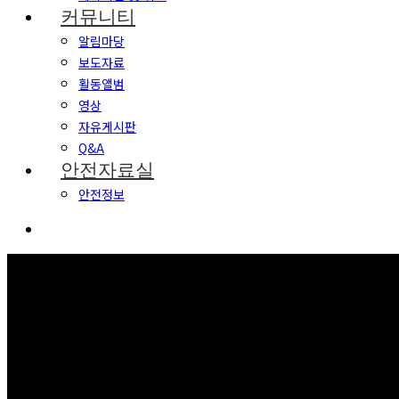
커뮤니티
알림마당
보도자료
활동앨범
영상
자유게시판
Q&A
안전자료실
안전정보
회원가입
보고 듣고 느끼고 체험하며 스스로 안전을 배웁니다.