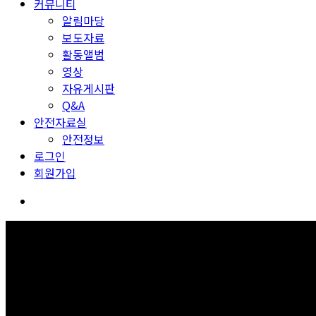
커뮤니티
알림마당
보도자료
활동앨범
영상
자유게시판
Q&A
안전자료실
안전정보
로그인
회원가입
회원가입
보고 듣고 느끼고 체험하며 스스로 안전을 배웁니다.