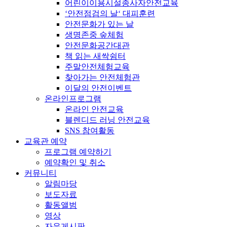
어린이이용시설종사자안전교육
‘안전점검의 날‘ 대피훈련
안전문화가 있는 날
생명존중 숲체험
안전문화공간대관
책 읽는 새싹쉼터
주말안전체험교육
찾아가는 안전체험관
이달의 안전이벤트
온라인프로그램
온라인 안전교육
블렌디드 러닝 안전교육
SNS 참여활동
교육관 예약
프로그램 예약하기
예약확인 및 취소
커뮤니티
알림마당
보도자료
활동앨범
영상
자유게시판