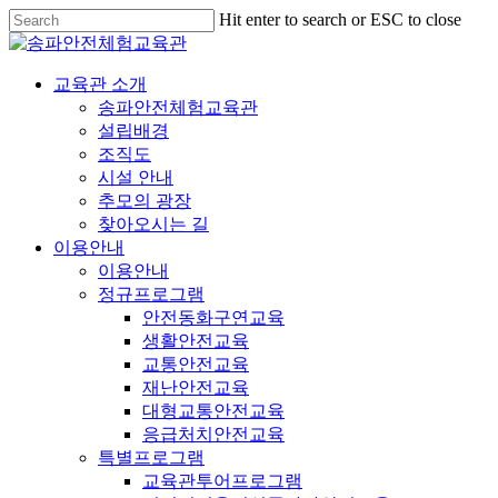
Hit enter to search or ESC to close
교육관 소개
송파안전체험교육관
설립배경
조직도
시설 안내
추모의 광장
찾아오시는 길
이용안내
이용안내
정규프로그램
안전동화구연교육
생활안전교육
교통안전교육
재난안전교육
대형교통안전교육
응급처치안전교육
특별프로그램
교육관투어프로그램