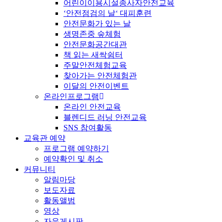
어린이이용시설종사자안전교육
‘안전점검의 날‘ 대피훈련
안전문화가 있는 날
생명존중 숲체험
안전문화공간대관
책 읽는 새싹쉼터
주말안전체험교육
찾아가는 안전체험관
이달의 안전이벤트
온라인프로그램
온라인 안전교육
블렌디드 러닝 안전교육
SNS 참여활동
교육관 예약
프로그램 예약하기
예약확인 및 취소
커뮤니티
알림마당
보도자료
활동앨범
영상
자유게시판