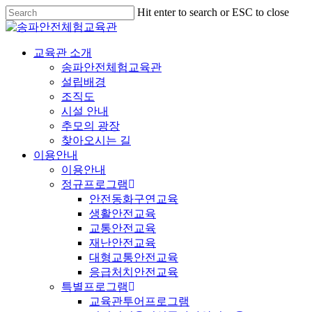
Hit enter to search or ESC to close
교육관 소개
송파안전체험교육관
설립배경
조직도
시설 안내
추모의 광장
찾아오시는 길
이용안내
이용안내
정규프로그램
안전동화구연교육
생활안전교육
교통안전교육
재난안전교육
대형교통안전교육
응급처치안전교육
특별프로그램
교육관투어프로그램