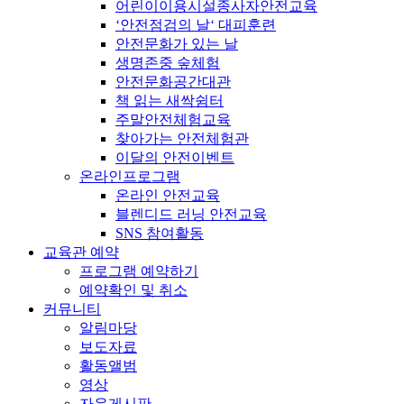
어린이이용시설종사자안전교육
‘안전점검의 날‘ 대피훈련
안전문화가 있는 날
생명존중 숲체험
안전문화공간대관
책 읽는 새싹쉼터
주말안전체험교육
찾아가는 안전체험관
이달의 안전이벤트
온라인프로그램
온라인 안전교육
블렌디드 러닝 안전교육
SNS 참여활동
교육관 예약
프로그램 예약하기
예약확인 및 취소
커뮤니티
알림마당
보도자료
활동앨범
영상
자유게시판