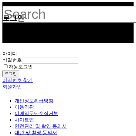
로그인
Hit enter to search or ESC to close
보고 듣고 느끼고 체험하며 스스로 안전을 배
웁니다.
아이디
비밀번호
자동로그인
로그인
비밀번호 찾기
회원가입
개인정보취급방침
이용약관
이메일무단수집거부
사이트맵
안전관리 및 촬영 동의서
대관 및 촬영 동의서