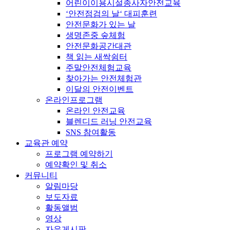
어린이이용시설종사자안전교육
‘안전점검의 날‘ 대피훈련
안전문화가 있는 날
생명존중 숲체험
안전문화공간대관
책 읽는 새싹쉼터
주말안전체험교육
찾아가는 안전체험관
이달의 안전이벤트
온라인프로그램
온라인 안전교육
블렌디드 러닝 안전교육
SNS 참여활동
교육관 예약
프로그램 예약하기
예약확인 및 취소
커뮤니티
알림마당
보도자료
활동앨범
영상
자유게시판