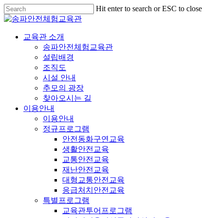
Hit enter to search or ESC to close
교육관 소개
송파안전체험교육관
설립배경
조직도
시설 안내
추모의 광장
찾아오시는 길
이용안내
이용안내
정규프로그램
안전동화구연교육
생활안전교육
교통안전교육
재난안전교육
대형교통안전교육
응급처치안전교육
특별프로그램
교육관투어프로그램