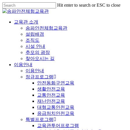
Hit enter to search or ESC to close
교육관 소개
송파안전체험교육관
설립배경
조직도
시설 안내
추모의 광장
찾아오시는 길
이용안내
이용안내
정규프로그램
안전동화구연교육
생활안전교육
교통안전교육
재난안전교육
대형교통안전교육
응급처치안전교육
특별프로그램
교육관투어프로그램