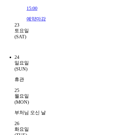
15:00
예약마감
23
토요일
(SAT)
24
일요일
(SUN)
휴관
25
월요일
(MON)
부처님 오신 날
26
화요일