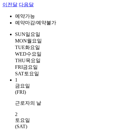
이전달
다음달
예약가능
예약마감/예약불가
SUN
일요일
MON
월요일
TUE
화요일
WED
수요일
THU
목요일
FRI
금요일
SAT
토요일
1
금요일
(FRI)
근로자의 날
2
토요일
(SAT)