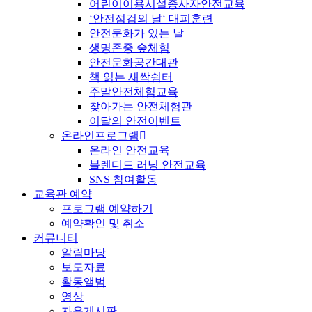
어린이이용시설종사자안전교육
‘안전점검의 날‘ 대피훈련
안전문화가 있는 날
생명존중 숲체험
안전문화공간대관
책 읽는 새싹쉼터
주말안전체험교육
찾아가는 안전체험관
이달의 안전이벤트
온라인프로그램
온라인 안전교육
블렌디드 러닝 안전교육
SNS 참여활동
교육관 예약
프로그램 예약하기
예약확인 및 취소
커뮤니티
알림마당
보도자료
활동앨범
영상
자유게시판