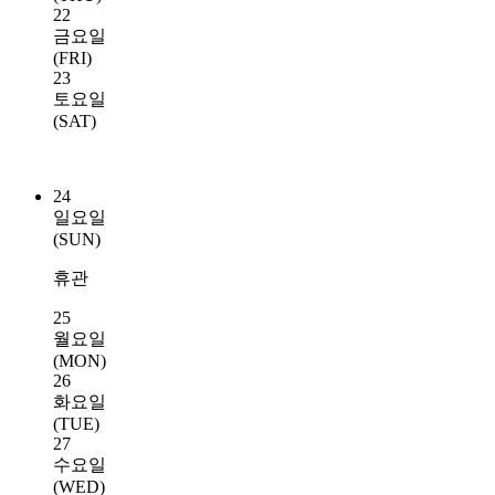
22
금요일
(FRI)
23
토요일
(SAT)
24
일요일
(SUN)
휴관
25
월요일
(MON)
26
화요일
(TUE)
27
수요일
(WED)