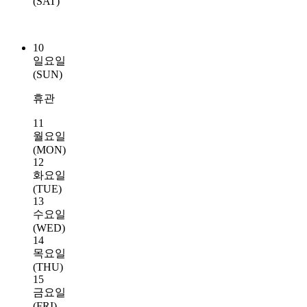
(SAT)
10
일요일
(SUN)
휴관
11
월요일
(MON)
12
화요일
(TUE)
13
수요일
(WED)
14
목요일
(THU)
15
금요일
(FRI)