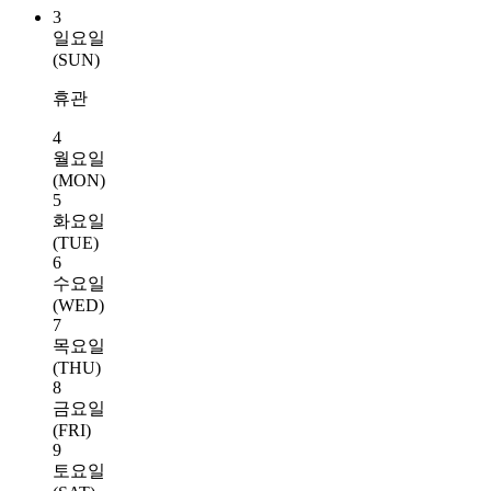
3
일요일
(SUN)
휴관
4
월요일
(MON)
5
화요일
(TUE)
6
수요일
(WED)
7
목요일
(THU)
8
금요일
(FRI)
9
토요일