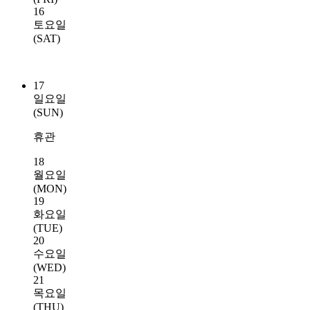
16
토요일
(SAT)
17
일요일
(SUN)
휴관
18
월요일
(MON)
19
화요일
(TUE)
20
수요일
(WED)
21
목요일
(THU)