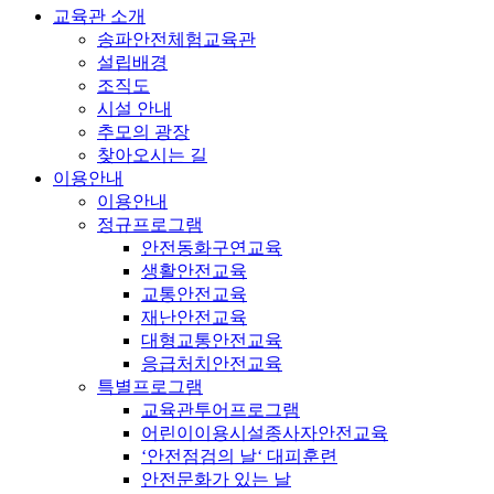
교육관 소개
송파안전체험교육관
설립배경
조직도
시설 안내
추모의 광장
찾아오시는 길
이용안내
이용안내
정규프로그램
안전동화구연교육
생활안전교육
교통안전교육
재난안전교육
대형교통안전교육
응급처치안전교육
특별프로그램
교육관투어프로그램
어린이이용시설종사자안전교육
‘안전점검의 날‘ 대피훈련
안전문화가 있는 날