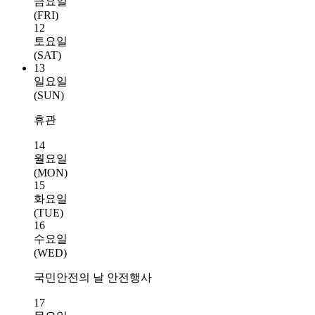
금요일
(FRI)
12
토요일
(SAT)
13
일요일
(SUN)
휴관
14
월요일
(MON)
15
화요일
(TUE)
16
수요일
(WED)
국민안전의 날 안전행사
17