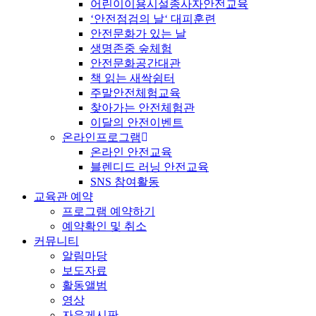
어린이이용시설종사자안전교육
‘안전점검의 날‘ 대피훈련
안전문화가 있는 날
생명존중 숲체험
안전문화공간대관
책 읽는 새싹쉼터
주말안전체험교육
찾아가는 안전체험관
이달의 안전이벤트
온라인프로그램
온라인 안전교육
블렌디드 러닝 안전교육
SNS 참여활동
교육관 예약
프로그램 예약하기
예약확인 및 취소
커뮤니티
알림마당
보도자료
활동앨범
영상
자유게시판