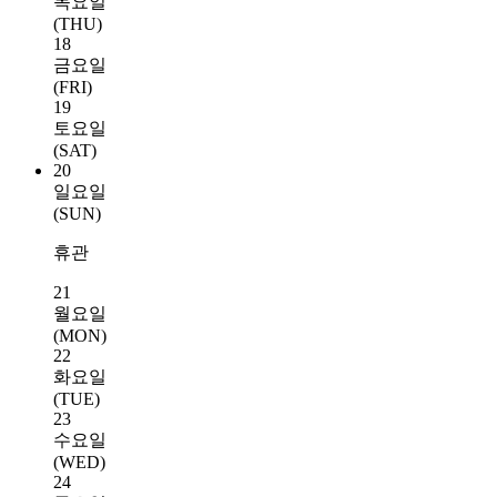
목요일
(THU)
18
금요일
(FRI)
19
토요일
(SAT)
20
일요일
(SUN)
휴관
21
월요일
(MON)
22
화요일
(TUE)
23
수요일
(WED)
24