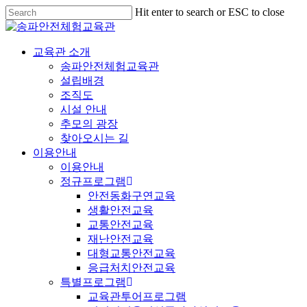
Hit enter to search or ESC to close
교육관 소개
송파안전체험교육관
설립배경
조직도
시설 안내
추모의 광장
찾아오시는 길
이용안내
이용안내
정규프로그램
안전동화구연교육
생활안전교육
교통안전교육
재난안전교육
대형교통안전교육
응급처치안전교육
특별프로그램
교육관투어프로그램