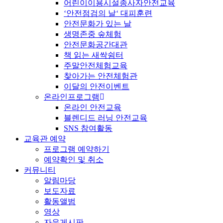
어린이이용시설종사자안전교육
‘안전점검의 날‘ 대피훈련
안전문화가 있는 날
생명존중 숲체험
안전문화공간대관
책 읽는 새싹쉼터
주말안전체험교육
찾아가는 안전체험관
이달의 안전이벤트
온라인프로그램
온라인 안전교육
블렌디드 러닝 안전교육
SNS 참여활동
교육관 예약
프로그램 예약하기
예약확인 및 취소
커뮤니티
알림마당
보도자료
활동앨범
영상
자유게시판