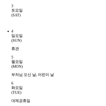
3
토요일
(SAT)
4
일요일
(SUN)
휴관
5
월요일
(MON)
부처님 오신 날, 어린이 날
6
화요일
(TUE)
대체공휴일