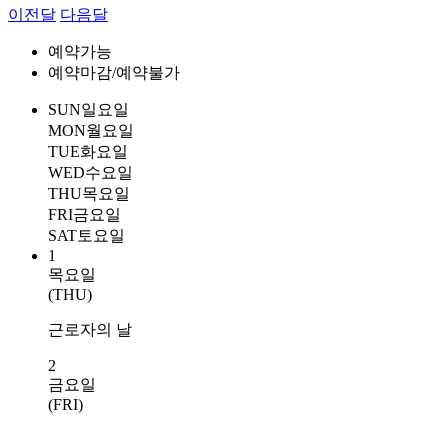
이전달
다음달
예약가능
예약마감/예약불가
SUN
일요일
MON
월요일
TUE
화요일
WED
수요일
THU
목요일
FRI
금요일
SAT
토요일
1
목요일
(THU)
근로자의 날
2
금요일
(FRI)