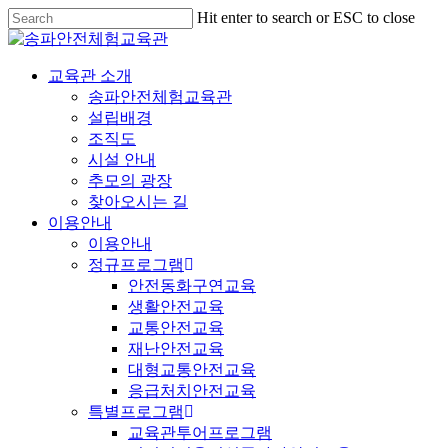
Hit enter to search or ESC to close
교육관 소개
송파안전체험교육관
설립배경
조직도
시설 안내
추모의 광장
찾아오시는 길
이용안내
이용안내
정규프로그램
안전동화구연교육
생활안전교육
교통안전교육
재난안전교육
대형교통안전교육
응급처치안전교육
특별프로그램
교육관투어프로그램