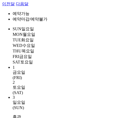
이전달
다음달
예약가능
예약마감/예약불가
SUN
일요일
MON
월요일
TUE
화요일
WED
수요일
THU
목요일
FRI
금요일
SAT
토요일
1
금요일
(FRI)
2
토요일
(SAT)
3
일요일
(SUN)
휴관