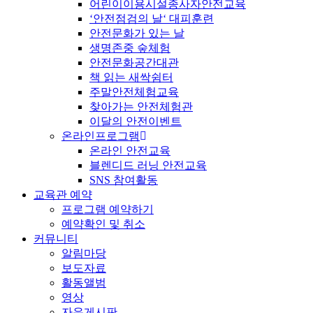
어린이이용시설종사자안전교육
‘안전점검의 날‘ 대피훈련
안전문화가 있는 날
생명존중 숲체험
안전문화공간대관
책 읽는 새싹쉼터
주말안전체험교육
찾아가는 안전체험관
이달의 안전이벤트
온라인프로그램
온라인 안전교육
블렌디드 러닝 안전교육
SNS 참여활동
교육관 예약
프로그램 예약하기
예약확인 및 취소
커뮤니티
알림마당
보도자료
활동앨범
영상
자유게시판