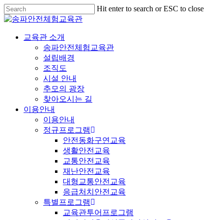
Hit enter to search or ESC to close
교육관 소개
송파안전체험교육관
설립배경
조직도
시설 안내
추모의 광장
찾아오시는 길
이용안내
이용안내
정규프로그램
안전동화구연교육
생활안전교육
교통안전교육
재난안전교육
대형교통안전교육
응급처치안전교육
특별프로그램
교육관투어프로그램