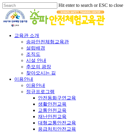
Hit enter to search or ESC to close
교육관 소개
송파안전체험교육관
설립배경
조직도
시설 안내
추모의 광장
찾아오시는 길
이용안내
이용안내
정규프로그램
안전동화구연교육
생활안전교육
교통안전교육
재난안전교육
대형교통안전교육
응급처치안전교육