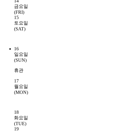
14
금요일
(FRI)
15
토요일
(SAT)
16
일요일
(SUN)
휴관
17
월요일
(MON)
18
화요일
(TUE)
19