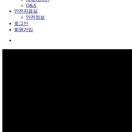
Q&A
안전자료실
안전정보
로그인
회원가입
커뮤니티
보고 듣고 느끼고 체험하며 스스로 안전을 배웁니다.