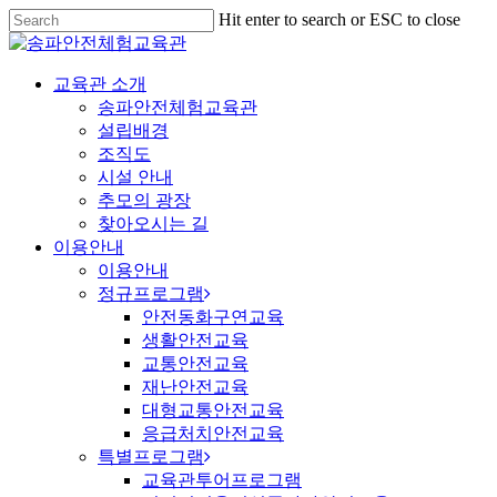
Hit enter to search or ESC to close
교육관 소개
송파안전체험교육관
설립배경
조직도
시설 안내
추모의 광장
찾아오시는 길
이용안내
이용안내
정규프로그램
안전동화구연교육
생활안전교육
교통안전교육
재난안전교육
대형교통안전교육
응급처치안전교육
특별프로그램
교육관투어프로그램