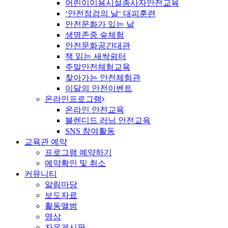
어린이이용시설종사자안전교육
‘안전점검의 날‘ 대피훈련
안전문화가 있는 날
생명존중 숲체험
안전문화공간대관
책 읽는 새싹쉼터
주말안전체험교육
찾아가는 안전체험관
이달의 안전이벤트
온라인프로그램
온라인 안전교육
블렌디드 러닝 안전교육
SNS 참여활동
교육관 예약
프로그램 예약하기
예약확인 및 취소
커뮤니티
알림마당
보도자료
활동앨범
영상
자유게시판