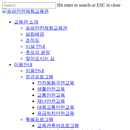
Hit enter to search or ESC to close
교육관 소개
송파안전체험교육관
설립배경
조직도
시설 안내
추모의 광장
찾아오시는 길
이용안내
이용안내
정규프로그램
안전동화구연교육
생활안전교육
교통안전교육
재난안전교육
대형교통안전교육
응급처치안전교육
특별프로그램
교육관투어프로그램