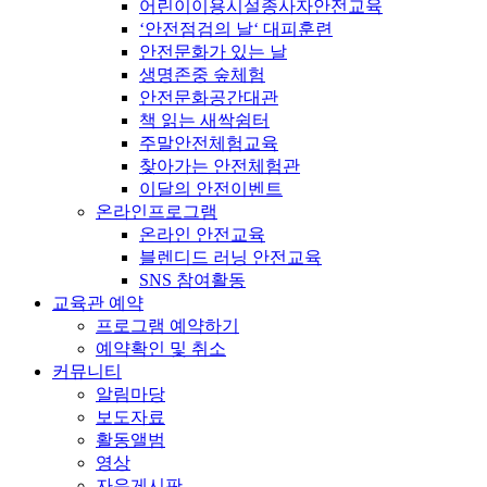
어린이이용시설종사자안전교육
‘안전점검의 날‘ 대피훈련
안전문화가 있는 날
생명존중 숲체험
안전문화공간대관
책 읽는 새싹쉼터
주말안전체험교육
찾아가는 안전체험관
이달의 안전이벤트
온라인프로그램
온라인 안전교육
블렌디드 러닝 안전교육
SNS 참여활동
교육관 예약
프로그램 예약하기
예약확인 및 취소
커뮤니티
알림마당
보도자료
활동앨범
영상
자유게시판