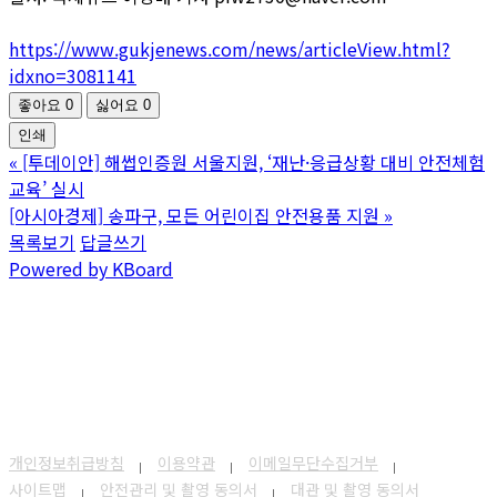
https://www.gukjenews.com/news/articleView.html?
idxno=3081141
좋아요
0
싫어요
0
인쇄
«
[투데이안] 해썹인증원 서울지원, ‘재난·응급상황 대비 안전체험
교육’ 실시
[아시아경제] 송파구, 모든 어린이집 안전용품 지원
»
목록보기
답글쓰기
Powered by KBoard
개인정보취급방침
이용약관
이메일무단수집거부
사이트맵
안전관리 및 촬영 동의서
대관 및 촬영 동의서