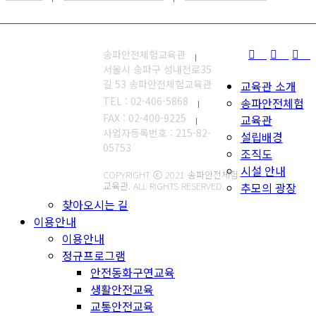
송파안전체험교육관
서울시 송파구 성내천로35
길 53 송파안전체험교육관
교육관 소개
TEL : 02-406-5868
송파안전체험
FAX : 02-400-9225
교육관
사업자등록번호 : 215-82-
설립배경
05753
조직도
시설 안내
COPYRIGHT ⓒ 2021 송파안전체험
교육관. ALL RIGHTS RESERVED.
추모의 광장
찾아오시는 길
이용안내
이용안내
정규프로그램
안전동화구연교육
생활안전교육
교통안전교육