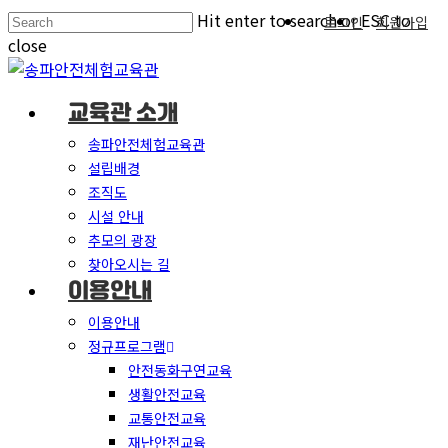
Hit enter to search or ESC to
로그인
회원가입
close
교육관 소개
송파안전체험교육관
설립배경
조직도
시설 안내
추모의 광장
찾아오시는 길
이용안내
이용안내
정규프로그램
안전동화구연교육
생활안전교육
교통안전교육
재난안전교육