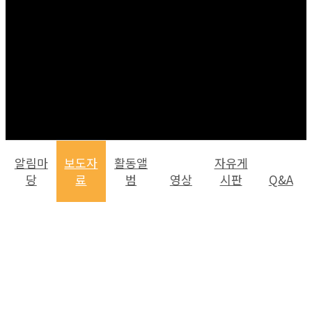
알림마
보도자
활동앨
자유게
당
료
범
영상
시판
Q&A