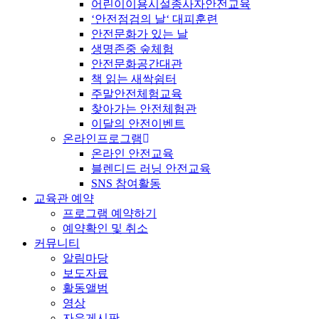
어린이이용시설종사자안전교육
‘안전점검의 날‘ 대피훈련
안전문화가 있는 날
생명존중 숲체험
안전문화공간대관
책 읽는 새싹쉼터
주말안전체험교육
찾아가는 안전체험관
이달의 안전이벤트
온라인프로그램
온라인 안전교육
블렌디드 러닝 안전교육
SNS 참여활동
교육관 예약
프로그램 예약하기
예약확인 및 취소
커뮤니티
알림마당
보도자료
활동앨범
영상
자유게시판