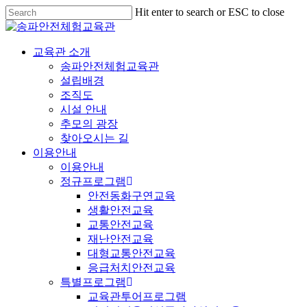
Hit enter to search or ESC to close
교육관 소개
송파안전체험교육관
설립배경
조직도
시설 안내
추모의 광장
찾아오시는 길
이용안내
이용안내
정규프로그램
안전동화구연교육
생활안전교육
교통안전교육
재난안전교육
대형교통안전교육
응급처치안전교육
특별프로그램
교육관투어프로그램