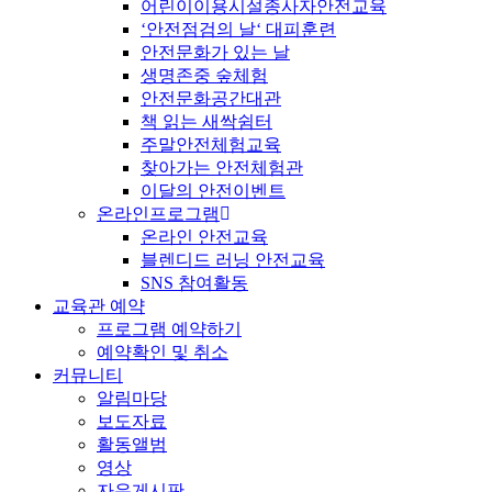
어린이이용시설종사자안전교육
‘안전점검의 날‘ 대피훈련
안전문화가 있는 날
생명존중 숲체험
안전문화공간대관
책 읽는 새싹쉼터
주말안전체험교육
찾아가는 안전체험관
이달의 안전이벤트
온라인프로그램
온라인 안전교육
블렌디드 러닝 안전교육
SNS 참여활동
교육관 예약
프로그램 예약하기
예약확인 및 취소
커뮤니티
알림마당
보도자료
활동앨범
영상
자유게시판