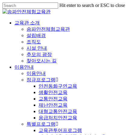
Hit enter to search or ESC to close
교육관 소개
송파안전체험교육관
설립배경
조직도
시설 안내
추모의 광장
찾아오시는 길
이용안내
이용안내
정규프로그램
안전동화구연교육
생활안전교육
교통안전교육
재난안전교육
대형교통안전교육
응급처치안전교육
특별프로그램
교육관투어프로그램