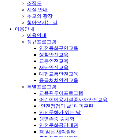
조직도
시설 안내
추모의 광장
찾아오시는 길
이용안내
이용안내
정규프로그램
안전동화구연교육
생활안전교육
교통안전교육
재난안전교육
대형교통안전교육
응급처치안전교육
특별프로그램
교육관투어프로그램
어린이이용시설종사자안전교육
‘안전점검의 날‘ 대피훈련
안전문화가 있는 날
생명존중 숲체험
안전문화공간대관
책 읽는 새싹쉼터