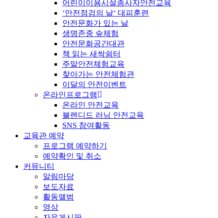
어린이이용시설종사자안전교육
‘안전점검의 날‘ 대피훈련
안전문화가 있는 날
생명존중 숲체험
안전문화공간대관
책 읽는 새싹쉼터
주말안전체험교육
찾아가는 안전체험관
이달의 안전이벤트
온라인프로그램
온라인 안전교육
블렌디드 러닝 안전교육
SNS 참여활동
교육관 예약
프로그램 예약하기
예약확인 및 취소
커뮤니티
알림마당
보도자료
활동앨범
영상
자유게시판