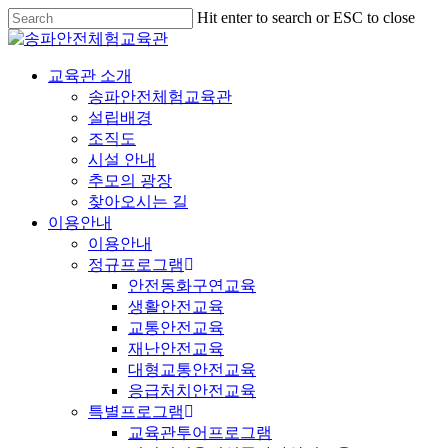
Hit enter to search or ESC to close
교육관 소개
송파안전체험교육관
설립배경
조직도
시설 안내
추모의 광장
찾아오시는 길
이용안내
이용안내
정규프로그램
안전동화구연교육
생활안전교육
교통안전교육
재난안전교육
대형교통안전교육
응급처치안전교육
특별프로그램
교육관투어프로그램