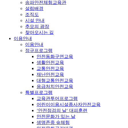
송파안전체험교육관
설립배경
조직도
시설 안내
추모의 광장
찾아오시는 길
이용안내
이용안내
정규프로그램
안전동화구연교육
생활안전교육
교통안전교육
재난안전교육
대형교통안전교육
응급처치안전교육
특별프로그램
교육관투어프로그램
어린이이용시설종사자안전교육
‘안전점검의 날‘ 대피훈련
안전문화가 있는 날
생명존중 숲체험