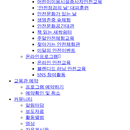
어린이이용시설종사자안전교육
‘안전점검의 날‘ 대피훈련
안전문화가 있는 날
생명존중 숲체험
안전문화공간대관
책 읽는 새싹쉼터
주말안전체험교육
찾아가는 안전체험관
이달의 안전이벤트
온라인프로그램
온라인 안전교육
블렌디드 러닝 안전교육
SNS 참여활동
교육관 예약
프로그램 예약하기
예약확인 및 취소
커뮤니티
알림마당
보도자료
활동앨범
영상
자유게시판