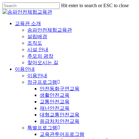
Hit enter to search or ESC to close
교육관 소개
송파안전체험교육관
설립배경
조직도
시설 안내
추모의 광장
찾아오시는 길
이용안내
이용안내
정규프로그램
안전동화구연교육
생활안전교육
교통안전교육
재난안전교육
대형교통안전교육
응급처치안전교육
특별프로그램
교육관투어프로그램