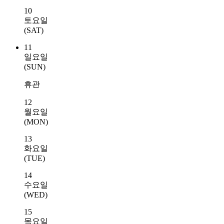
10
토요일
(SAT)
11
일요일
(SUN)
휴관
12
월요일
(MON)
13
화요일
(TUE)
14
수요일
(WED)
15
목요일