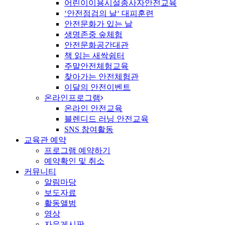
어린이이용시설종사자안전교육
‘안전점검의 날‘ 대피훈련
안전문화가 있는 날
생명존중 숲체험
안전문화공간대관
책 읽는 새싹쉼터
주말안전체험교육
찾아가는 안전체험관
이달의 안전이벤트
온라인프로그램
온라인 안전교육
블렌디드 러닝 안전교육
SNS 참여활동
교육관 예약
프로그램 예약하기
예약확인 및 취소
커뮤니티
알림마당
보도자료
활동앨범
영상
자유게시판