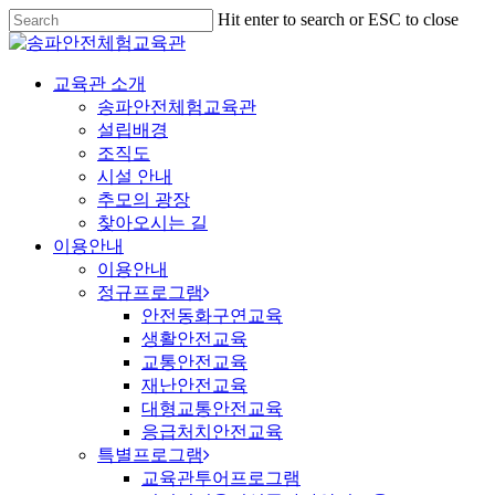
Hit enter to search or ESC to close
교육관 소개
송파안전체험교육관
설립배경
조직도
시설 안내
추모의 광장
찾아오시는 길
이용안내
이용안내
정규프로그램
안전동화구연교육
생활안전교육
교통안전교육
재난안전교육
대형교통안전교육
응급처치안전교육
특별프로그램
교육관투어프로그램