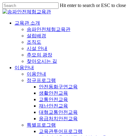
Hit enter to search or ESC to close
교육관 소개
송파안전체험교육관
설립배경
조직도
시설 안내
추모의 광장
찾아오시는 길
이용안내
이용안내
정규프로그램
안전동화구연교육
생활안전교육
교통안전교육
재난안전교육
대형교통안전교육
응급처치안전교육
특별프로그램
교육관투어프로그램