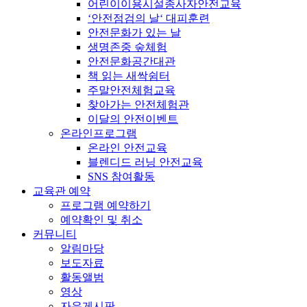
어린이이용시설종사자안전교육
‘안전점검의 날‘ 대피훈련
안전문화가 있는 날
생명존중 숲체험
안전문화공간대관
책 읽는 새싹쉼터
주말안전체험교육
찾아가는 안전체험관
이달의 안전이벤트
온라인프로그램
온라인 안전교육
블렌디드 러닝 안전교육
SNS 참여활동
교육관 예약
프로그램 예약하기
예약확인 및 취소
커뮤니티
알림마당
보도자료
활동앨범
영상
자유게시판