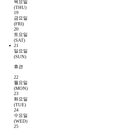
목요일
(THU)
19
금요일
(FRI)
20
토요일
(SAT)
21
일요일
(SUN)
휴관
22
월요일
(MON)
23
화요일
(TUE)
24
수요일
(WED)
25