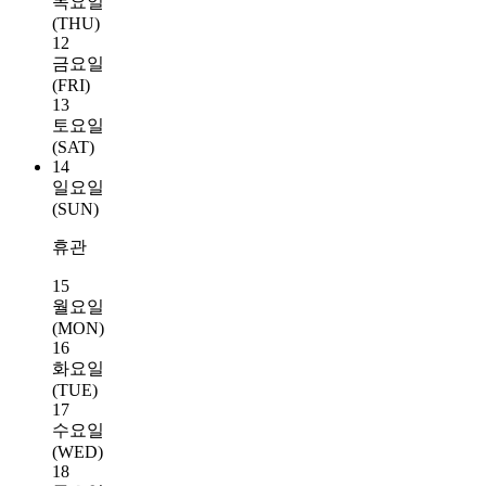
목요일
(THU)
12
금요일
(FRI)
13
토요일
(SAT)
14
일요일
(SUN)
휴관
15
월요일
(MON)
16
화요일
(TUE)
17
수요일
(WED)
18