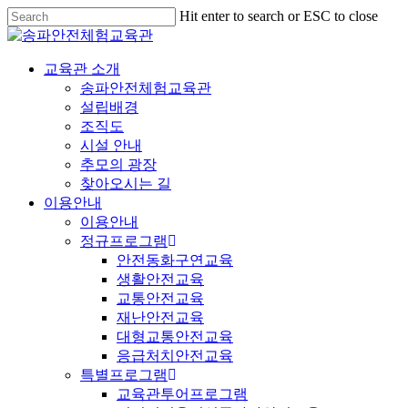
Hit enter to search or ESC to close
교육관 소개
송파안전체험교육관
설립배경
조직도
시설 안내
추모의 광장
찾아오시는 길
이용안내
이용안내
정규프로그램
안전동화구연교육
생활안전교육
교통안전교육
재난안전교육
대형교통안전교육
응급처치안전교육
특별프로그램
교육관투어프로그램