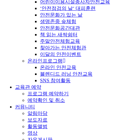
어린이이용시설종사자안전교육
‘안전점검의 날‘ 대피훈련
안전문화가 있는 날
생명존중 숲체험
안전문화공간대관
책 읽는 새싹쉼터
주말안전체험교육
찾아가는 안전체험관
이달의 안전이벤트
온라인프로그램
온라인 안전교육
블렌디드 러닝 안전교육
SNS 참여활동
교육관 예약
프로그램 예약하기
예약확인 및 취소
커뮤니티
알림마당
보도자료
활동앨범
영상
자유게시판