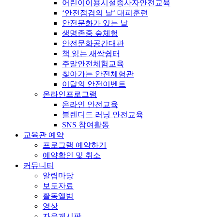
어린이이용시설종사자안전교육
‘안전점검의 날‘ 대피훈련
안전문화가 있는 날
생명존중 숲체험
안전문화공간대관
책 읽는 새싹쉼터
주말안전체험교육
찾아가는 안전체험관
이달의 안전이벤트
온라인프로그램
온라인 안전교육
블렌디드 러닝 안전교육
SNS 참여활동
교육관 예약
프로그램 예약하기
예약확인 및 취소
커뮤니티
알림마당
보도자료
활동앨범
영상
자유게시판