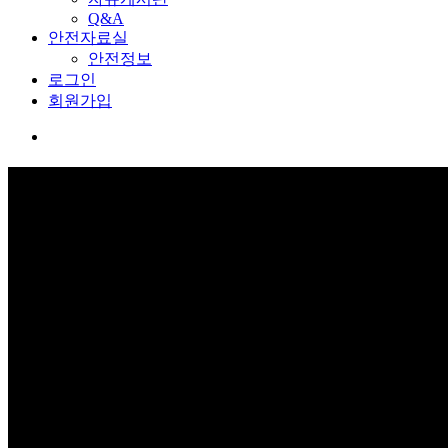
Q&A
안전자료실
안전정보
로그인
회원가입
커뮤니티
보고 듣고 느끼고 체험하며 스스로 안전을 배웁니다.