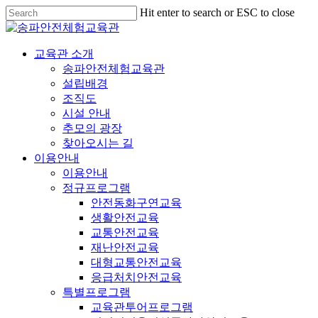
Hit enter to search or ESC to close
교육관 소개
송파안전체험교육관
설립배경
조직도
시설 안내
추모의 광장
찾아오시는 길
이용안내
이용안내
정규프로그램
안전동화구연교육
생활안전교육
교통안전교육
재난안전교육
대형교통안전교육
응급처치안전교육
특별프로그램
교육관투어프로그램