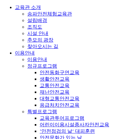
교육관 소개
송파안전체험교육관
설립배경
조직도
시설 안내
추모의 광장
찾아오시는 길
이용안내
이용안내
정규프로그램
안전동화구연교육
생활안전교육
교통안전교육
재난안전교육
대형교통안전교육
응급처치안전교육
특별프로그램
교육관투어프로그램
어린이이용시설종사자안전교육
‘안전점검의 날‘ 대피훈련
안전문화가 있는 날