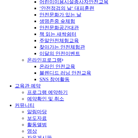
어린이이용시설종사자안전교육
‘안전점검의 날‘ 대피훈련
안전문화가 있는 날
생명존중 숲체험
안전문화공간대관
책 읽는 새싹쉼터
주말안전체험교육
찾아가는 안전체험관
이달의 안전이벤트
온라인프로그램
온라인 안전교육
블렌디드 러닝 안전교육
SNS 참여활동
교육관 예약
프로그램 예약하기
예약확인 및 취소
커뮤니티
알림마당
보도자료
활동앨범
영상
자유게시판