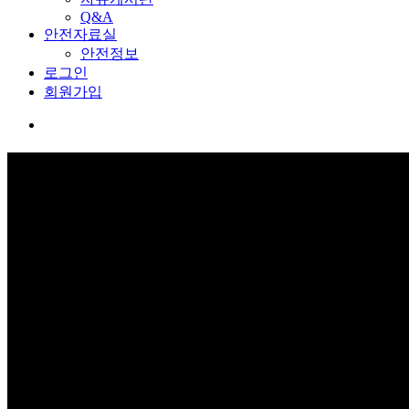
Q&A
안전자료실
안전정보
로그인
회원가입
커뮤니티
보고 듣고 느끼고 체험하며 스스로 안전을 배웁니다.