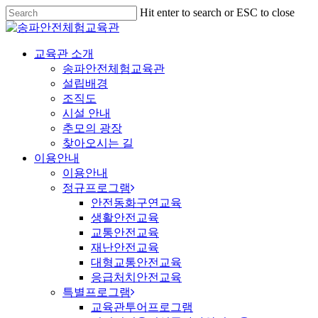
Hit enter to search or ESC to close
교육관 소개
송파안전체험교육관
설립배경
조직도
시설 안내
추모의 광장
찾아오시는 길
이용안내
이용안내
정규프로그램
안전동화구연교육
생활안전교육
교통안전교육
재난안전교육
대형교통안전교육
응급처치안전교육
특별프로그램
교육관투어프로그램